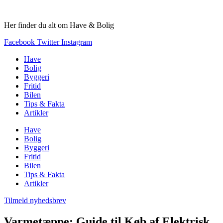
Videre
til
Her finder du alt om Have & Bolig
indhold
Facebook
Twitter
Instagram
Have
Bolig
Byggeri
Fritid
Bilen
Tips & Fakta
Artikler
Have
Bolig
Byggeri
Fritid
Bilen
Tips & Fakta
Artikler
Tilmeld nyhedsbrev
Varmetæppe: Guide til Køb af Elektrisk