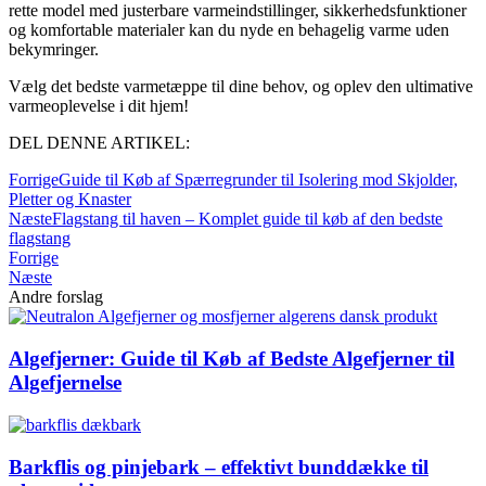
rette model med justerbare varmeindstillinger, sikkerhedsfunktioner
og komfortable materialer kan du nyde en behagelig varme uden
bekymringer.
Vælg det bedste varmetæppe til dine behov, og oplev den ultimative
varmeoplevelse i dit hjem!
DEL DENNE ARTIKEL:
Forrige
Guide til Køb af Spærregrunder til Isolering mod Skjolder,
Pletter og Knaster
Næste
Flagstang til haven – Komplet guide til køb af den bedste
flagstang
Forrige
Næste
Andre forslag
Algefjerner: Guide til Køb af Bedste Algefjerner til
Algefjernelse
Barkflis og pinjebark – effektivt bunddække til