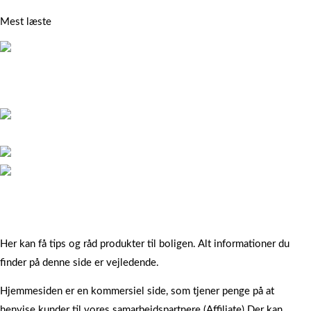
blomster
Mest læste
Regnvandstønde – 10
regnvandsopsamler der opsamler
vandet
Sådan forbedrer du dit Wifi i hjemmet
8 stege råd der holder din pande i form
Rundt havebord – 12 smukke
haveborde i nonwood og træ
Her kan få tips og råd produkter til boligen. Alt informationer du
finder på denne side er vejledende.
Hjemmesiden er en kommersiel side, som tjener penge på at
henvise kunder til vores samarbejdspartnere (Affiliate) Der kan