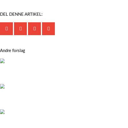
DEL DENNE ARTIKEL:
FORRIGE
NÆSTE
Andre forslag
Algefjerner: Guide til Køb af Bedste Algefjerner til
Algefjernelse
Barkflis og pinjebark – effektivt bunddække til planter i
haven
Højbede – en praktisk løsning til køkkenhave og