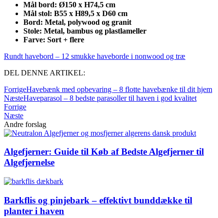
Mål bord: Ø150 x H74,5 cm
Mål stol: B55 x H89,5 x D60 cm
Bord: Metal, polywood og granit
Stole: Metal, bambus og plastlameller
Farve: Sort + flere
Rundt havebord – 12 smukke haveborde i nonwood og træ
DEL DENNE ARTIKEL:
Forrige
Havebænk med opbevaring – 8 flotte havebænke til dit hjem
Næste
Haveparasol – 8 bedste parasoller til haven i god kvalitet
Forrige
Næste
Andre forslag
Algefjerner: Guide til Køb af Bedste Algefjerner til
Algefjernelse
Barkflis og pinjebark – effektivt bunddække til
planter i haven