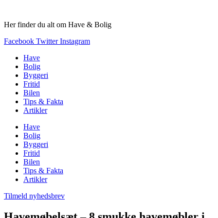
Videre
til
Her finder du alt om Have & Bolig
indhold
Facebook
Twitter
Instagram
Have
Bolig
Byggeri
Fritid
Bilen
Tips & Fakta
Artikler
Have
Bolig
Byggeri
Fritid
Bilen
Tips & Fakta
Artikler
Tilmeld nyhedsbrev
Havemøbelsæt – 8 smukke havemøbler i