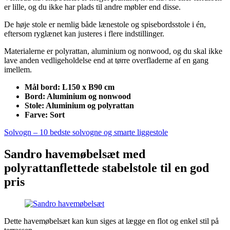
er lille, og du ikke har plads til andre møbler end disse.
De høje stole er nemlig både lænestole og spisebordsstole i én,
eftersom ryglænet kan justeres i flere indstillinger.
Materialerne er polyrattan, aluminium og nonwood, og du skal ikke
lave anden vedligeholdelse end at tørre overfladerne af en gang
imellem.
Mål bord: L150 x B90 cm
Bord: Aluminium og nonwood
Stole: Aluminium og polyrattan
Farve: Sort
Solvogn – 10 bedste solvogne og smarte liggestole
Sandro havemøbelsæt med
polyrattanflettede stabelstole til en god
pris
Dette havemøbelsæt kan kun siges at lægge en flot og enkel stil på