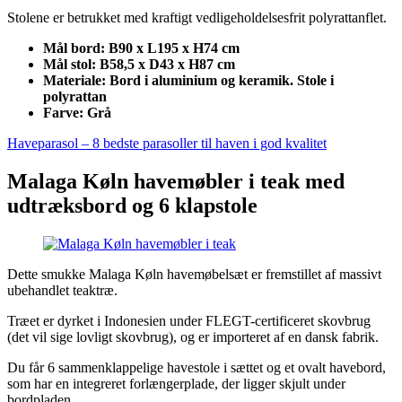
Stolene er betrukket med kraftigt vedligeholdelsesfrit polyrattanflet.
Mål bord: B90 x L195 x H74 cm
Mål stol: B58,5 x D43 x H87 cm
Materiale: Bord i aluminium og keramik. Stole i
polyrattan
Farve: Grå
Haveparasol – 8 bedste parasoller til haven i god kvalitet
Malaga Køln havemøbler i teak med
udtræksbord og 6 klapstole
Dette smukke Malaga Køln havemøbelsæt er fremstillet af massivt
ubehandlet teaktræ.
Træet er dyrket i Indonesien under FLEGT-certificeret skovbrug
(det vil sige lovligt skovbrug), og er importeret af en dansk fabrik.
Du får 6 sammenklappelige havestole i sættet og et ovalt havebord,
som har en integreret forlængerplade, der ligger skjult under
bordpladen.