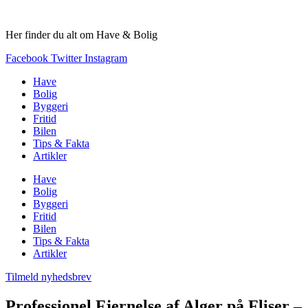
Videre
til
Her finder du alt om Have & Bolig
indhold
Facebook
Twitter
Instagram
Have
Bolig
Byggeri
Fritid
Bilen
Tips & Fakta
Artikler
Have
Bolig
Byggeri
Fritid
Bilen
Tips & Fakta
Artikler
Tilmeld nyhedsbrev
Professionel Fjernelse af Alger på Fliser –