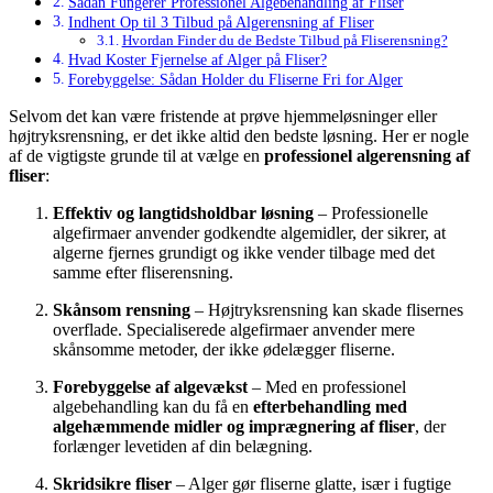
Sådan Fungerer Professionel Algebehandling af Fliser
Indhent Op til 3 Tilbud på Algerensning af Fliser
Hvordan Finder du de Bedste Tilbud på Fliserensning?
Hvad Koster Fjernelse af Alger på Fliser?
Forebyggelse: Sådan Holder du Fliserne Fri for Alger
Selvom det kan være fristende at prøve hjemmeløsninger eller
højtryksrensning, er det ikke altid den bedste løsning. Her er nogle
af de vigtigste grunde til at vælge en
professionel algerensning af
fliser
:
Effektiv og langtidsholdbar løsning
– Professionelle
algefirmaer anvender godkendte algemidler, der sikrer, at
algerne fjernes grundigt og ikke vender tilbage med det
samme efter fliserensning.
Skånsom rensning
– Højtryksrensning kan skade flisernes
overflade. Specialiserede algefirmaer anvender mere
skånsomme metoder, der ikke ødelægger fliserne.
Forebyggelse af algevækst
– Med en professionel
algebehandling kan du få en
efterbehandling med
algehæmmende midler og imprægnering af fliser
, der
forlænger levetiden af din belægning.
Skridsikre fliser
– Alger gør fliserne glatte, især i fugtige