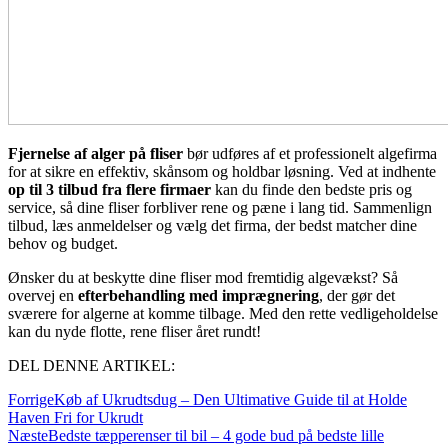
Fjernelse af alger på fliser
bør udføres af et professionelt algefirma
for at sikre en effektiv, skånsom og holdbar løsning. Ved at indhente
op til 3 tilbud fra flere firmaer
kan du finde den bedste pris og
service, så dine fliser forbliver rene og pæne i lang tid. Sammenlign
tilbud, læs anmeldelser og vælg det firma, der bedst matcher dine
behov og budget.
Ønsker du at beskytte dine fliser mod fremtidig algevækst? Så
overvej en
efterbehandling med imprægnering
, der gør det
sværere for algerne at komme tilbage. Med den rette vedligeholdelse
kan du nyde flotte, rene fliser året rundt!
DEL DENNE ARTIKEL:
Forrige
Køb af Ukrudtsdug – Den Ultimative Guide til at Holde
Haven Fri for Ukrudt
Næste
Bedste tæpperenser til bil – 4 gode bud på bedste lille