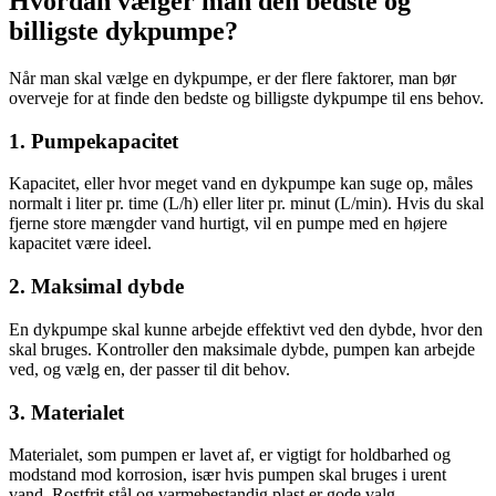
Hvordan vælger man den bedste og
billigste dykpumpe?
Når man skal vælge en dykpumpe, er der flere faktorer, man bør
overveje for at finde den bedste og billigste dykpumpe til ens behov.
1. Pumpekapacitet
Kapacitet, eller hvor meget vand en dykpumpe kan suge op, måles
normalt i liter pr. time (L/h) eller liter pr. minut (L/min). Hvis du skal
fjerne store mængder vand hurtigt, vil en pumpe med en højere
kapacitet være ideel.
2. Maksimal dybde
En dykpumpe skal kunne arbejde effektivt ved den dybde, hvor den
skal bruges. Kontroller den maksimale dybde, pumpen kan arbejde
ved, og vælg en, der passer til dit behov.
3. Materialet
Materialet, som pumpen er lavet af, er vigtigt for holdbarhed og
modstand mod korrosion, især hvis pumpen skal bruges i urent
vand. Rostfrit stål og varmebestandig plast er gode valg.