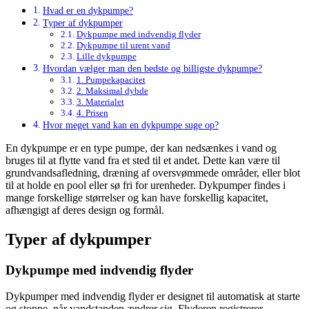
Hvad er en dykpumpe?
Typer af dykpumper
Dykpumpe med indvendig flyder
Dykpumpe til urent vand
Lille dykpumpe
Hvordan vælger man den bedste og billigste dykpumpe?
1. Pumpekapacitet
2. Maksimal dybde
3. Materialet
4. Prisen
Hvor meget vand kan en dykpumpe suge op?
En dykpumpe er en type pumpe, der kan nedsænkes i vand og
bruges til at flytte vand fra et sted til et andet. Dette kan være til
grundvandsafledning, dræning af oversvømmede områder, eller blot
til at holde en pool eller sø fri for urenheder. Dykpumper findes i
mange forskellige størrelser og kan have forskellig kapacitet,
afhængigt af deres design og formål.
Typer af dykpumper
Dykpumpe med indvendig flyder
Dykpumper med indvendig flyder er designet til automatisk at starte
og stoppe, når vandstanden ændrer sig. Flyderen registrerer