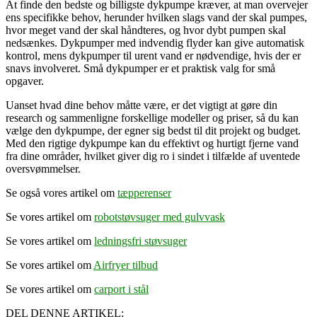
At finde den bedste og billigste dykpumpe kræver, at man overvejer
ens specifikke behov, herunder hvilken slags vand der skal pumpes,
hvor meget vand der skal håndteres, og hvor dybt pumpen skal
nedsænkes. Dykpumper med indvendig flyder kan give automatisk
kontrol, mens dykpumper til urent vand er nødvendige, hvis der er
snavs involveret. Små dykpumper er et praktisk valg for små
opgaver.
Uanset hvad dine behov måtte være, er det vigtigt at gøre din
research og sammenligne forskellige modeller og priser, så du kan
vælge den dykpumpe, der egner sig bedst til dit projekt og budget.
Med den rigtige dykpumpe kan du effektivt og hurtigt fjerne vand
fra dine områder, hvilket giver dig ro i sindet i tilfælde af uventede
oversvømmelser.
Se også vores artikel om
tæpperenser
Se vores artikel om
robotstøvsuger med gulvvask
Se vores artikel om
ledningsfri støvsuger
Se vores artikel om
Airfryer tilbud
Se vores artikel om
carport i stål
DEL DENNE ARTIKEL: