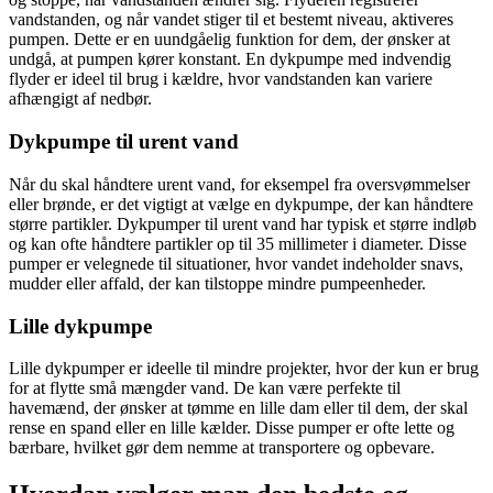
vandstanden, og når vandet stiger til et bestemt niveau, aktiveres
pumpen. Dette er en uundgåelig funktion for dem, der ønsker at
undgå, at pumpen kører konstant. En dykpumpe med indvendig
flyder er ideel til brug i kældre, hvor vandstanden kan variere
afhængigt af nedbør.
Dykpumpe til urent vand
Når du skal håndtere urent vand, for eksempel fra oversvømmelser
eller brønde, er det vigtigt at vælge en dykpumpe, der kan håndtere
større partikler. Dykpumper til urent vand har typisk et større indløb
og kan ofte håndtere partikler op til 35 millimeter i diameter. Disse
pumper er velegnede til situationer, hvor vandet indeholder snavs,
mudder eller affald, der kan tilstoppe mindre pumpeenheder.
Lille dykpumpe
Lille dykpumper er ideelle til mindre projekter, hvor der kun er brug
for at flytte små mængder vand. De kan være perfekte til
havemænd, der ønsker at tømme en lille dam eller til dem, der skal
rense en spand eller en lille kælder. Disse pumper er ofte lette og
bærbare, hvilket gør dem nemme at transportere og opbevare.