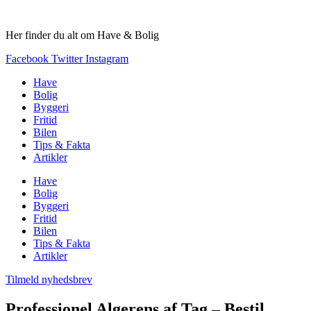
Videre
til
Her finder du alt om Have & Bolig
indhold
Facebook
Twitter
Instagram
Have
Bolig
Byggeri
Fritid
Bilen
Tips & Fakta
Artikler
Have
Bolig
Byggeri
Fritid
Bilen
Tips & Fakta
Artikler
Tilmeld nyhedsbrev
Professionel Algerens af Tag – Bestil