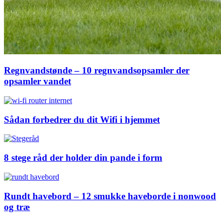
Regnvandstønde – 10 regnvandsopsamler der
opsamler vandet
Sådan forbedrer du dit Wifi i hjemmet
8 stege råd der holder din pande i form
Rundt havebord – 12 smukke haveborde i nonwood
og træ