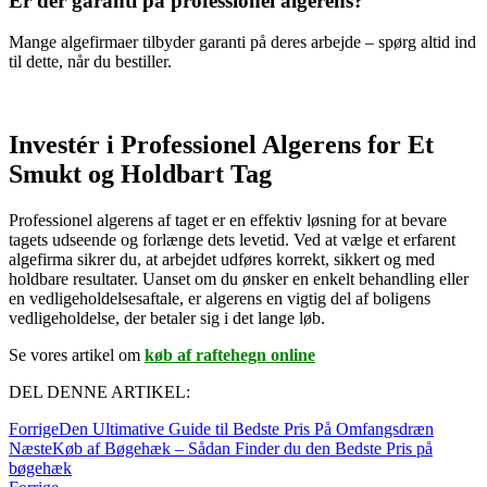
Er der garanti på professionel algerens?
Mange algefirmaer tilbyder garanti på deres arbejde – spørg altid ind
til dette, når du bestiller.
Investér i Professionel Algerens for Et
Smukt og Holdbart Tag
Professionel algerens af taget er en effektiv løsning for at bevare
tagets udseende og forlænge dets levetid. Ved at vælge et erfarent
algefirma sikrer du, at arbejdet udføres korrekt, sikkert og med
holdbare resultater. Uanset om du ønsker en enkelt behandling eller
en vedligeholdelsesaftale, er algerens en vigtig del af boligens
vedligeholdelse, der betaler sig i det lange løb.
Se vores artikel om
køb af raftehegn online
DEL DENNE ARTIKEL:
Forrige
Den Ultimative Guide til Bedste Pris På Omfangsdræn
Næste
Køb af Bøgehæk – Sådan Finder du den Bedste Pris på
bøgehæk