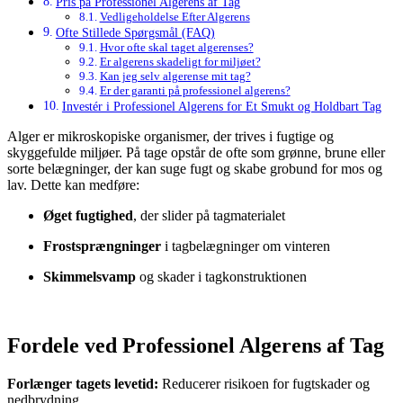
Pris på Professionel Algerens af Tag
Vedligeholdelse Efter Algerens
Ofte Stillede Spørgsmål (FAQ)
Hvor ofte skal taget algerenses?
Er algerens skadeligt for miljøet?
Kan jeg selv algerense mit tag?
Er der garanti på professionel algerens?
Investér i Professionel Algerens for Et Smukt og Holdbart Tag
Alger er mikroskopiske organismer, der trives i fugtige og
skyggefulde miljøer. På tage opstår de ofte som grønne, brune eller
sorte belægninger, der kan suge fugt og skabe grobund for mos og
lav. Dette kan medføre:
Øget fugtighed
, der slider på tagmaterialet
Frostsprængninger
i tagbelægninger om vinteren
Skimmelsvamp
og skader i tagkonstruktionen
Fordele ved Professionel Algerens af Tag
Forlænger tagets levetid:
Reducerer risikoen for fugtskader og
nedbrydning.