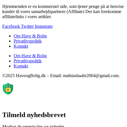
Hjemmesiden er en kommersiel side, som tjener penge på at henvise
kunder til vores samarbejdspartnere (Affiliate) Der kan forekomme
affiliatelinks i vores artikler.
Facebook
Twitter
Instagram
Om Have & Bolig
Privatlivspolitik
Kontakt
Om Have & Bolig
Privatlivspolitik
Kontakt
©2025 HaveogBolig.dk – Email: mathiashaahr2004@gmail.com.
Tilmeld nyhedsbrevet
Modtag de seneste tips og nyheder