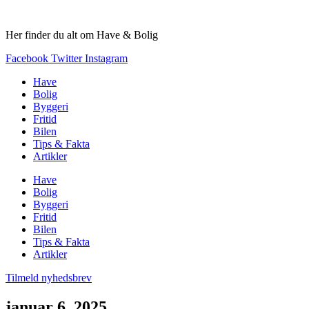
Videre
til
Her finder du alt om Have & Bolig
indhold
Facebook
Twitter
Instagram
Have
Bolig
Byggeri
Fritid
Bilen
Tips & Fakta
Artikler
Have
Bolig
Byggeri
Fritid
Bilen
Tips & Fakta
Artikler
Tilmeld nyhedsbrev
januar 6, 2025